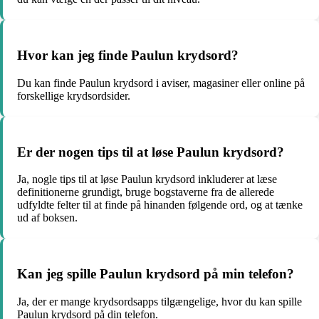
Hvor kan jeg finde Paulun krydsord?
Du kan finde Paulun krydsord i aviser, magasiner eller online på
forskellige krydsordsider.
Er der nogen tips til at løse Paulun krydsord?
Ja, nogle tips til at løse Paulun krydsord inkluderer at læse
definitionerne grundigt, bruge bogstaverne fra de allerede
udfyldte felter til at finde på hinanden følgende ord, og at tænke
ud af boksen.
Kan jeg spille Paulun krydsord på min telefon?
Ja, der er mange krydsordsapps tilgængelige, hvor du kan spille
Paulun krydsord på din telefon.