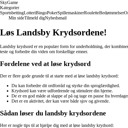
Sky
Game
Kategorier
Sportsbetting
Lotteri
Bingo
Poker
Spillemaskiner
Roulette
Bedømmelser
O
Min side
Tilmeld dig
Nyhedsmail
Løs Landsby Krydsordene!
Landsby krydsord er en populær form for underholdning, der kombinere
teste og forbedre din viden om forskellige emner.
Fordelene ved at løse krydsord
Der er flere gode grunde til at starte med at løse landsby krydsord:
Du kan forbedre dit ordforråd og styrke din sprogfærdighed.
Krydsord kan være udfordrende og stimulere din hjerne.
De er en god måde at slappe af på og tage en pause fra hverdagen
Det er en aktivitet, der kan være både sjov og givende.
Sådan løser du landsby krydsordene
Her er nogle tips til at hjælpe dig med at løse landsby krydsord: