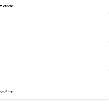
em ordene.
yområder.