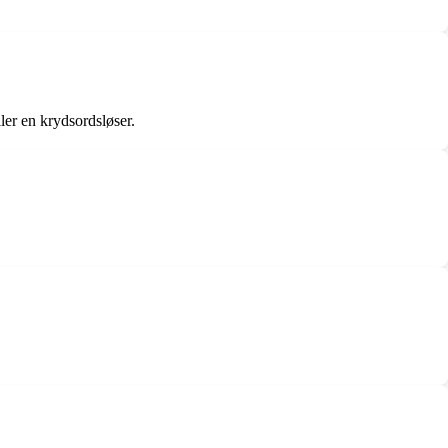
ler en krydsordsløser.