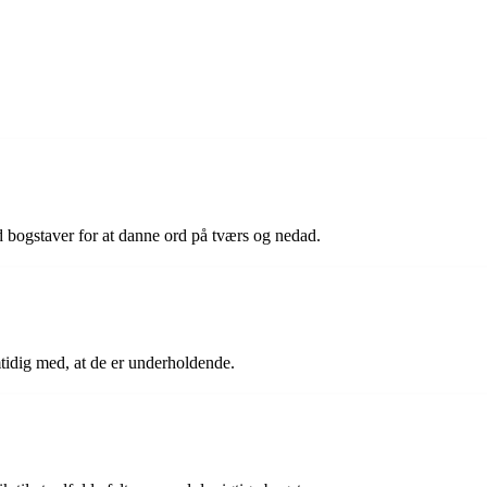
d bogstaver for at danne ord på tværs og nedad.
tidig med, at de er underholdende.