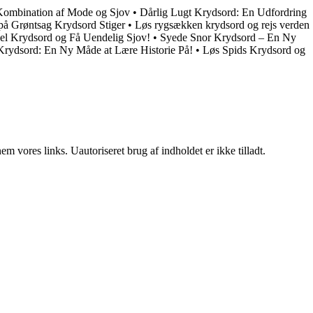
Kombination af Mode og Sjov
•
Dårlig Lugt Krydsord: En Udfordring
å Grøntsag Krydsord Stiger
•
Løs rygsækken krydsord og rejs verden
el Krydsord og Få Uendelig Sjov!
•
Syede Snor Krydsord – En Ny
Krydsord: En Ny Måde at Lære Historie På!
•
Løs Spids Krydsord og
 vores links. Uautoriseret brug af indholdet er ikke tilladt.