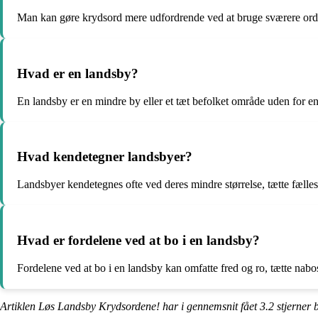
Man kan gøre krydsord mere udfordrende ved at bruge sværere ord,
Hvad er en landsby?
En landsby er en mindre by eller et tæt befolket område uden for en 
Hvad kendetegner landsbyer?
Landsbyer kendetegnes ofte ved deres mindre størrelse, tætte fælles
Hvad er fordelene ved at bo i en landsby?
Fordelene ved at bo i en landsby kan omfatte fred og ro, tætte nabo
Artiklen Løs Landsby Krydsordene! har i gennemsnit fået
3.2
stjerner 