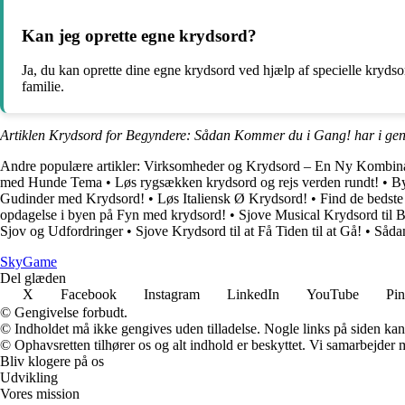
Kan jeg oprette egne krydsord?
Ja, du kan oprette dine egne krydsord ved hjælp af specielle krydso
familie.
Artiklen Krydsord for Begyndere: Sådan Kommer du i Gang! har i gen
Andre populære artikler:
Virksomheder og Krydsord – En Ny Kombin
med Hunde Tema
•
Løs rygsækken krydsord og rejs verden rundt!
•
By
Gudinder med Krydsord!
•
Løs Italiensk Ø Krydsord!
•
Find de bedste
opdagelse i byen på Fyn med krydsord!
•
Sjove Musical Krydsord til 
Sjov og Udfordringer
•
Sjove Krydsord til at Få Tiden til at Gå!
•
Sådan
Sky
Game
Del glæden
X
Facebook
Instagram
LinkedIn
YouTube
Pin
© Gengivelse forbudt.
© Indholdet må ikke gengives uden tilladelse. Nogle links på siden ka
© Ophavsretten tilhører os og alt indhold er beskyttet. Vi samarbejder 
Bliv klogere på os
Udvikling
Vores mission