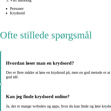
Vær tålmodig
Personer
Krydsord
Ofte stillede spørgsmål
Hvordan løser man en krydsord?
Der er flere måder at løse en krydsord på, men en god metode er at s
god idé.
Kan jeg finde krydsord online?
Ja, der er mange websites og apps, hvor du kan finde og løse kryds