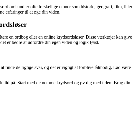
dsord omhandler ofte forskellige emner som historie, geografi, film, lit
gne erfaringer til at øge din viden.
ordsløser
ltere en ordbog eller en online krydsordsløser. Disse værktøjer kan giv
det er bedre at udfordre din egen viden og logik først.
 finde de rigtige svar, og det er vigtigt at forblive tålmodig. Lad vær
.
din tid på. Start med de nemme krydsord og øv dig med tiden. Brug din 