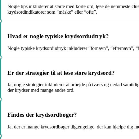
Nogle tips inkluderer at starte med korte ord, løse de nemmeste cl
krydsordindikatorer som “måske” eller “ofte”.
Hvad er nogle typiske krydsordudtryk?
Nogle typiske krydsordudtryk inkluderer “fornavn”, “efternavn”, “
Er der strategier til at løse store krydsord?
Ja, nogle strategier inkluderer at arbejde på tværs og nedad samtidi
der krydser med mange andre ord.
Findes der krydsordbøger?
Ja, der er mange krydsordbøger tilgængelige, der kan hjælpe dig me