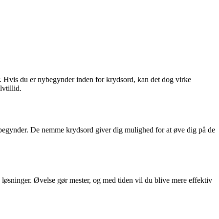
. Hvis du er nybegynder inden for krydsord, kan det dog virke
vtillid.
 begynder. De nemme krydsord giver dig mulighed for at øve dig på de
g løsninger. Øvelse gør mester, og med tiden vil du blive mere effektiv