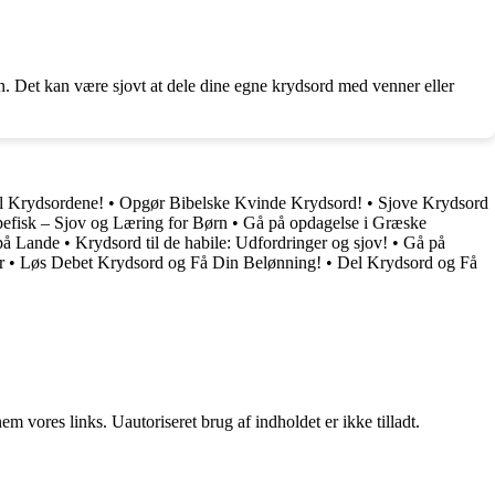
en. Det kan være sjovt at dele dine egne krydsord med venner eller
 Krydsordene!
•
Opgør Bibelske Kvinde Krydsord!
•
Sjove Krydsord
fisk – Sjov og Læring for Børn
•
Gå på opdagelse i Græske
på Lande
•
Krydsord til de habile: Udfordringer og sjov!
•
Gå på
r
•
Løs Debet Krydsord og Få Din Belønning!
•
Del Krydsord og Få
 vores links. Uautoriseret brug af indholdet er ikke tilladt.