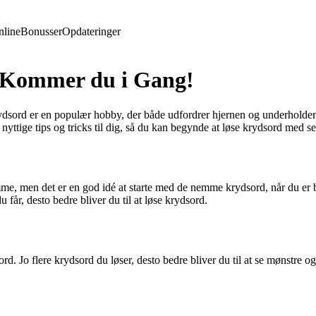
nline
Bonusser
Opdateringer
 Kommer du i Gang!
rydsord er en populær hobby, der både udfordrer hjernen og underholder
ttige tips og tricks til dig, så du kan begynde at løse krydsord med sel
mme, men det er en god idé at starte med de nemme krydsord, når du er
får, desto bedre bliver du til at løse krydsord.
d. Jo flere krydsord du løser, desto bedre bliver du til at se mønstre o