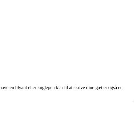
ave en blyant eller kuglepen klar til at skrive dine gæt er også en