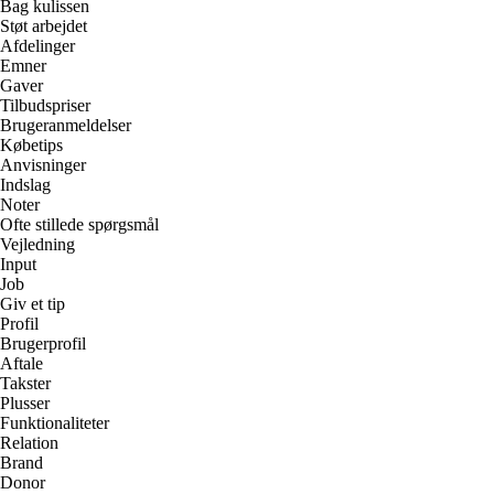
Bag kulissen
Støt arbejdet
Afdelinger
Emner
Gaver
Tilbudspriser
Brugeranmeldelser
Købetips
Anvisninger
Indslag
Noter
Ofte stillede spørgsmål
Vejledning
Input
Job
Giv et tip
Profil
Brugerprofil
Aftale
Takster
Plusser
Funktionaliteter
Relation
Brand
Donor