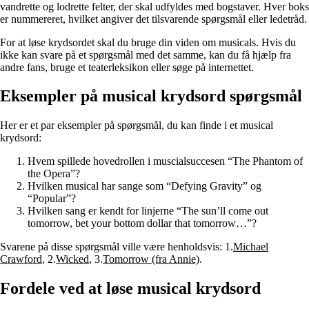
vandrette og lodrette felter, der skal udfyldes med bogstaver. Hver boks
er nummereret, hvilket angiver det tilsvarende spørgsmål eller ledetråd.
For at løse krydsordet skal du bruge din viden om musicals. Hvis du
ikke kan svare på et spørgsmål med det samme, kan du få hjælp fra
andre fans, bruge et teaterleksikon eller søge på internettet.
Eksempler på musical krydsord spørgsmål
Her er et par eksempler på spørgsmål, du kan finde i et musical
krydsord:
Hvem spillede hovedrollen i muscialsuccesen “The Phantom of
the Opera”?
Hvilken musical har sange som “Defying Gravity” og
“Popular”?
Hvilken sang er kendt for linjerne “The sun’ll come out
tomorrow, bet your bottom dollar that tomorrow…”?
Svarene på disse spørgsmål ville være henholdsvis: 1.
Michael
Crawford
, 2.
Wicked
, 3.
Tomorrow (fra Annie)
.
Fordele ved at løse musical krydsord