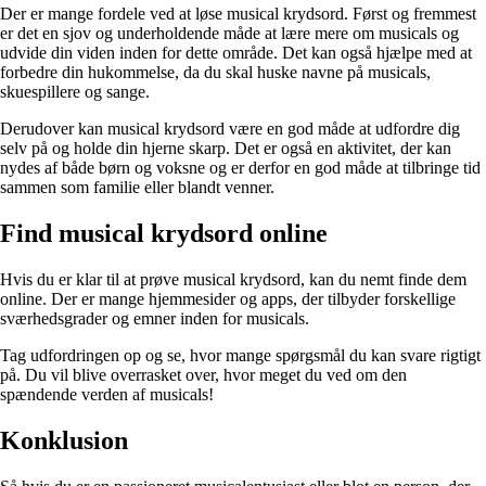
Der er mange fordele ved at løse musical krydsord. Først og fremmest
er det en sjov og underholdende måde at lære mere om musicals og
udvide din viden inden for dette område. Det kan også hjælpe med at
forbedre din hukommelse, da du skal huske navne på musicals,
skuespillere og sange.
Derudover kan musical krydsord være en god måde at udfordre dig
selv på og holde din hjerne skarp. Det er også en aktivitet, der kan
nydes af både børn og voksne og er derfor en god måde at tilbringe tid
sammen som familie eller blandt venner.
Find musical krydsord online
Hvis du er klar til at prøve musical krydsord, kan du nemt finde dem
online. Der er mange hjemmesider og apps, der tilbyder forskellige
sværhedsgrader og emner inden for musicals.
Tag udfordringen op og se, hvor mange spørgsmål du kan svare rigtigt
på. Du vil blive overrasket over, hvor meget du ved om den
spændende verden af musicals!
Konklusion