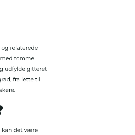
r og relaterede
er med tomme
og udfylde gitteret
d, fra lette til
skere.
?
t kan det være