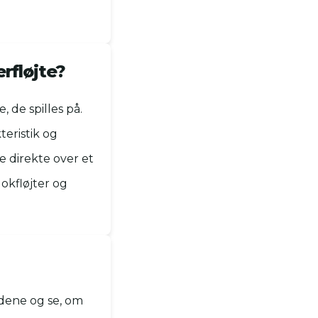
rfløjte?
 de spilles på.
teristik og
e direkte over et
okfløjter og
ådene og se, om