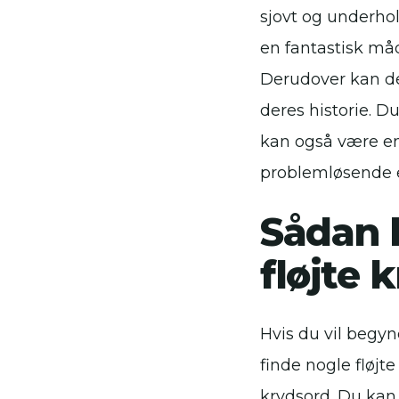
sjovt og underho
en fantastisk måde
Derudover kan de
deres historie. D
kan også være en
problemløsende e
Sådan 
fløjte 
Hvis du vil begyn
finde nogle fløjte
krydsord. Du kan 