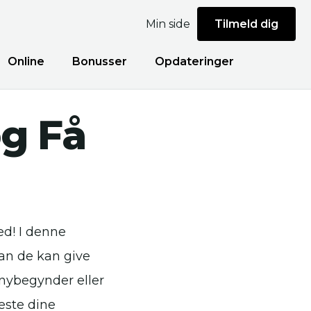
Min side
Tilmeld dig
Online
Bonusser
Opdateringer
og Få
ed! I denne
dan de kan give
 nybegynder eller
teste dine