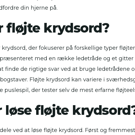
fordre din hjerne på.
 fløjte krydsord?
 krydsord, der fokuserer på forskellige typer fløjte
 præsenteret med en række ledetråde og et gitt
 at finde de rigtige svar ved at bruge ledetrådene 
ogstaver. Fløjte krydsord kan variere i sværhedsgra
puslespil, der tester selv de mest erfarne fløjteel
 løse fløjte krydsord
ele ved at løse fløjte krydsord. Først og fremmes