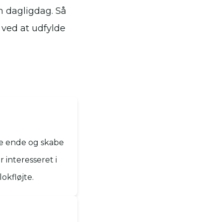
in dagligdag. Så
 ved at udfylde
ene ende og skabe
 interesseret i
okfløjte.