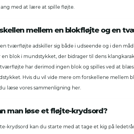
ng med at lære at spille fløjte.
skellen mellem en blokfløjte og en tvæ
en tværfløjte adskiller sig både i udseende og i den måde,
r en blok i mundstykket, der bidrager til dens klangkarak
n tværfløjte har derimod ingen blok og spilles ved at blæs
stykket. Hvis du vil vide mere om forskellene mellem bl
 du læse vores sammenligning her.
n man løse et fløjte-krydsord?
løjte-krydsord kan du starte med at tage et kig på ledetr