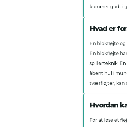
kommer godt i ga
Hvad er for
En blokfløjte og 
En blokfløjte ha
spillerteknik. E
åbent hul i mund
tværfløjter, kan
Hvordan ka
For at løse et f