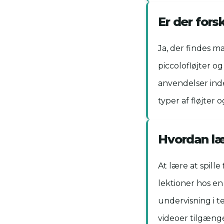
Er der forsk
Ja, der findes ma
piccolofløjter o
anvendelser inde
typer af fløjter
Hvordan lær
At lære at spill
lektioner hos en
undervisning i t
videoer tilgæng