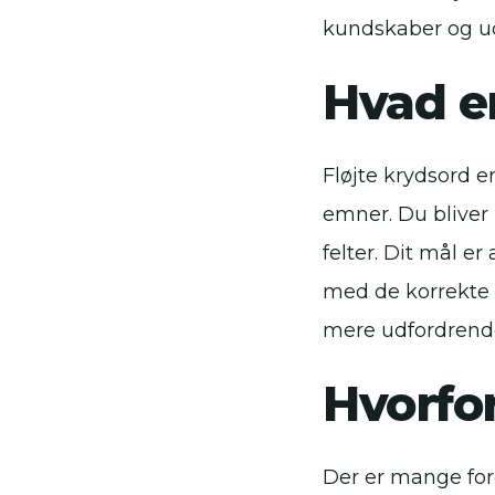
kundskaber og ud
Hvad er
Fløjte krydsord er
emner. Du bliver
felter. Dit mål er
med de korrekte b
mere udfordrende 
Hvorfor
Der er mange ford