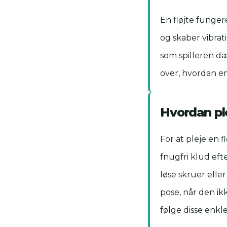
En fløjte funger
og skaber vibrat
som spilleren d
over, hvordan en
Hvordan pl
For at pleje en 
fnugfri klud eft
løse skruer elle
pose, når den ik
følge disse enkl