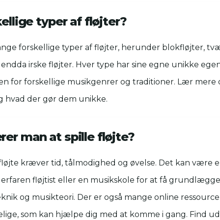
ellige typer af fløjter?
nge forskellige typer af fløjter, herunder blokfløjter, tvæ
g endda irske fløjter. Hver type har sine egne unikke eg
n for forskellige musikgenrer og traditioner. Lær mere 
 og hvad der gør dem unikke.
er man at spille fløjte?
e fløjte kræver tid, tålmodighed og øvelse. Det kan være 
 erfaren fløjtist eller en musikskole for at få grundlæg
eknik og musikteori. Der er også mange online ressourcer
elige, som kan hjælpe dig med at komme i gang. Find ud