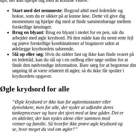
tips, der kan hjælpe dig med at komme videre:
Start med det nemmeste
: Begynd altid med ledetråde og
bokse, som du er sikker på at kunne løse. Dette vil give dig
momentum og hjælpe dig med at finde sammenhænge mellem
forskellige løsninger.
Brug en blyant
: Brug en blyant i stedet for en pen, når du
arbejder med øgle krydsord. På den måde kan du nemt rette fejl
og prøve forskellige kombinationer af bogstaver uden at
ødelægge krydsordets udseende.
Slå op eller søg
: Hvis du sidder fast og ikke kan finde svaret på
en ledetråd, kan du slå op i en ordbog eller søge online for at
finde den nødvendige information. Bare sørg for at begrænse din
søgning til at være relateret til øgler, så du ikke får spoiler i
krydsordets opgaver.
Øgle krydsord for alle
“Øgle krydsord er ikke kun for øgleentusiaster eller
dyreelskere, men for alle, der nyder at udfordre deres
tankeprocesser og have det sjovt med at løse gåder. Det er
en aktivitet, der kan nydes alene eller sammen med
venner og familie. Så hvorfor ikke prøve øgle krydsord og
se, hvor meget du ved om øgler?”