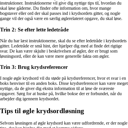
instruktioner. Instruktionerne vil give dig nyttige tips til, hvordan du
skal løse gåderne. Du finder ofte information om, hvor mange
bogstaver eller ord der skal passes ind i krydsordets gitter, og nogle
gange vil der også være en særlig øglerelateret opgave, du skal løse.
Trin 2: Se efter lette ledetråde
Når du har læst instruktionerne, skal du se efter ledetråde i krydsordets
gitter. Ledetråde er små hint, der hjælper dig med at finde det rigtige
svar. De kan være skjulte i beskrivelsen af øgler, der er brugt som
løsningsord, eller de kan være mere generelle fakta om øgler.
Trin 3: Brug krydsreferencer
I nogle øgle krydsord vil du støde på krydsreferencer, hvor et svar i en
boks henviser til en anden boks. Disse krydsreferencer kan være meget
nyttige, da de giver dig ekstra information til at løse de sværeste
opgaver. Sørg for at huske på, hvilke bokse der er forbundet, når du
arbejder dig igennem krydsordet.
Tips til øgle krydsordløsning
Selvom løsningen af øgle krydsord kan være udfordrende, er der nogle