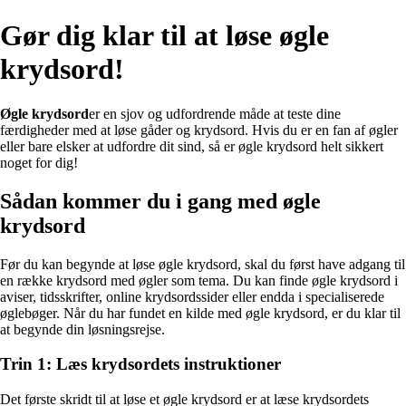
Gør dig klar til at løse øgle
krydsord!
Øgle krydsord
er en sjov og udfordrende måde at teste dine
færdigheder med at løse gåder og krydsord. Hvis du er en fan af øgler
eller bare elsker at udfordre dit sind, så er øgle krydsord helt sikkert
noget for dig!
Sådan kommer du i gang med øgle
krydsord
Før du kan begynde at løse øgle krydsord, skal du først have adgang til
en række krydsord med øgler som tema. Du kan finde øgle krydsord i
aviser, tidsskrifter, online krydsordssider eller endda i specialiserede
øglebøger. Når du har fundet en kilde med øgle krydsord, er du klar til
at begynde din løsningsrejse.
Trin 1: Læs krydsordets instruktioner
Det første skridt til at løse et øgle krydsord er at læse krydsordets