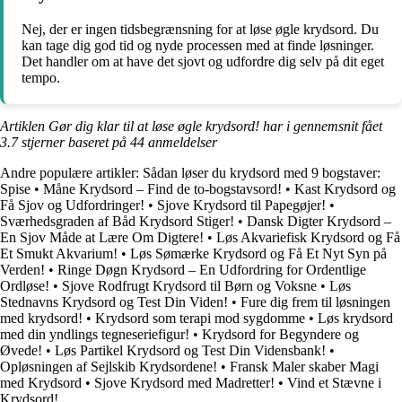
Nej, der er ingen tidsbegrænsning for at løse øgle krydsord. Du
kan tage dig god tid og nyde processen med at finde løsninger.
Det handler om at have det sjovt og udfordre dig selv på dit eget
tempo.
Artiklen Gør dig klar til at løse øgle krydsord! har i gennemsnit fået
3.7
stjerner baseret på
44
anmeldelser
Andre populære artikler:
Sådan løser du krydsord med 9 bogstaver:
Spise
•
Måne Krydsord – Find de to-bogstavsord!
•
Kast Krydsord og
Få Sjov og Udfordringer!
•
Sjove Krydsord til Papegøjer!
•
Sværhedsgraden af Båd Krydsord Stiger!
•
Dansk Digter Krydsord –
En Sjov Måde at Lære Om Digtere!
•
Løs Akvariefisk Krydsord og Få
Et Smukt Akvarium!
•
Løs Sømærke Krydsord og Få Et Nyt Syn på
Verden!
•
Ringe Døgn Krydsord – En Udfordring for Ordentlige
Ordløse!
•
Sjove Rodfrugt Krydsord til Børn og Voksne
•
Løs
Stednavns Krydsord og Test Din Viden!
•
Fure dig frem til løsningen
med krydsord!
•
Krydsord som terapi mod sygdomme
•
Løs krydsord
med din yndlings tegneseriefigur!
•
Krydsord for Begyndere og
Øvede!
•
Løs Partikel Krydsord og Test Din Vidensbank!
•
Opløsningen af Sejlskib Krydsordene!
•
Fransk Maler skaber Magi
med Krydsord
•
Sjove Krydsord med Madretter!
•
Vind et Stævne i
Krydsord!