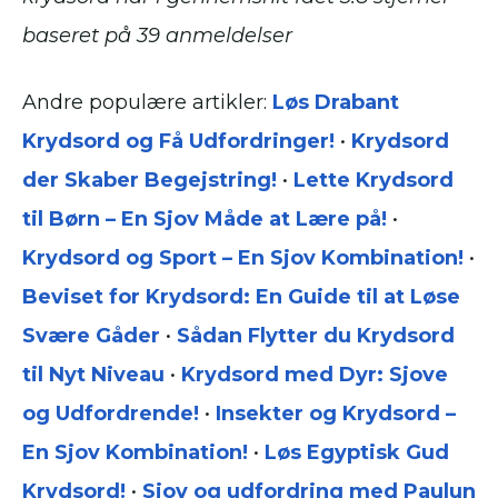
baseret på
39
anmeldelser
Andre populære artikler:
Løs Drabant
Krydsord og Få Udfordringer!
•
Krydsord
der Skaber Begejstring!
•
Lette Krydsord
til Børn – En Sjov Måde at Lære på!
•
Krydsord og Sport – En Sjov Kombination!
•
Beviset for Krydsord: En Guide til at Løse
Svære Gåder
•
Sådan Flytter du Krydsord
til Nyt Niveau
•
Krydsord med Dyr: Sjove
og Udfordrende!
•
Insekter og Krydsord –
En Sjov Kombination!
•
Løs Egyptisk Gud
Krydsord!
•
Sjov og udfordring med Paulun