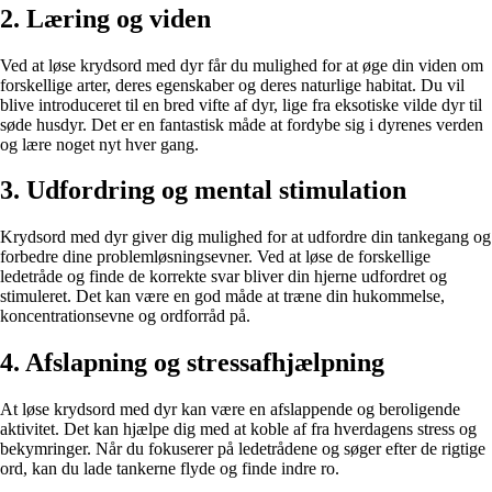
2. Læring og viden
Ved at løse krydsord med dyr får du mulighed for at øge din viden om
forskellige arter, deres egenskaber og deres naturlige habitat. Du vil
blive introduceret til en bred vifte af dyr, lige fra eksotiske vilde dyr til
søde husdyr. Det er en fantastisk måde at fordybe sig i dyrenes verden
og lære noget nyt hver gang.
3. Udfordring og mental stimulation
Krydsord med dyr giver dig mulighed for at udfordre din tankegang og
forbedre dine problemløsningsevner. Ved at løse de forskellige
ledetråde og finde de korrekte svar bliver din hjerne udfordret og
stimuleret. Det kan være en god måde at træne din hukommelse,
koncentrationsevne og ordforråd på.
4. Afslapning og stressafhjælpning
At løse krydsord med dyr kan være en afslappende og beroligende
aktivitet. Det kan hjælpe dig med at koble af fra hverdagens stress og
bekymringer. Når du fokuserer på ledetrådene og søger efter de rigtige
ord, kan du lade tankerne flyde og finde indre ro.