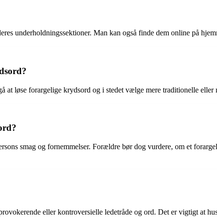
i deres underholdningssektioner. Man kan også finde dem online på hjemm
ydsord?
 at løse forargelige krydsord og i stedet vælge mere traditionelle eller 
sord?
persons smag og fornemmelser. Forældre bør dog vurdere, om et forargeli
øje provokerende eller kontroversielle ledetråde og ord. Det er vigtigt a