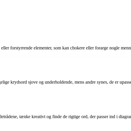
 eller forstyrrende elementer, som kan chokere eller forarge nogle menn
elige krydsord sjove og underholdende, mens andre synes, de er upasse
rådene, tænke kreativt og finde de rigtige ord, der passer ind i diagr