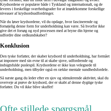
Krydsordene er populære både i Tyskland og internationalt, og de
leveres i forskellige sværhedsgrader for at imødekomme forskellige
niveauer af krydsordsudfordringer.
Når du løser krydsordene, vil du opdage, hvor fascinerende og
fornøjelig denne form for underholdning kan være. Så hvorfor ikke
give det et forsøg og nyd processen med at bryne din hjerne og
udfordre dine ordkundskaber?
Konklusion
Den tyske forfatter, der skaber krydsord til underholdning, har formået
at imponere med sin evne til at skabe sjove, udfordrende og
indsigtsfulde puslespil. Krydsordene er ikke kun velegnede til
underholdning, men tilbyder også en række mentale sundhedsfordele.
Så næste gang du leder efter en sjov og stimulerende aktivitet, skal du
overveje at prøve de krydsord, der er skabt af denne dygtige tyske
forfatter. Du vil ikke blive skuffet!
Ofte stillede spørgsmål