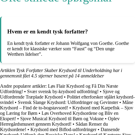
Hvem er en kendt tysk forfatter?
En kendt tysk forfatter er Johann Wolfgang von Goethe. Goethe
er kendt for klassiske værker som “Faust” og “Den unge
Werthers lidelser”.
Artiklen Tysk Forfatter Skaber Krydsord til Underholdning har i
gennemsnit fået
4.5
stjerner baseret på
14
anmeldelser
Andre populære artikler:
Løs Flair Krydsord og Få Din Næste
Udfordring!
•
Svær svensk by-krydsord udfordring!
•
Sjove og
Udfordrende Træplade Krydsord
•
Politiet efterforsker stjålet krydsord-
svindel
•
Svensk Slange Krydsord: Udfordringer og Gevinster
•
Måne
Krydsord – Find de to-bogstavsord!
•
Krydsord med Karpefisk – Sjov
og Læring for Børn
•
Løs Overhoved Krydsordene og Bliv en
Ekspert!
•
Sjove Musical Krydsord til Børn og Voksne
•
Oplev
Herregårdsmuseet gennem Krydsord!
•
Sådan Renser du
Krydsordene!
•
Krydsord med Biflod-udfordringer
•
Dansende
Krydsord: Udforsk den Russiske Dans!
•
Krydsord til Kærtegn: Sjov