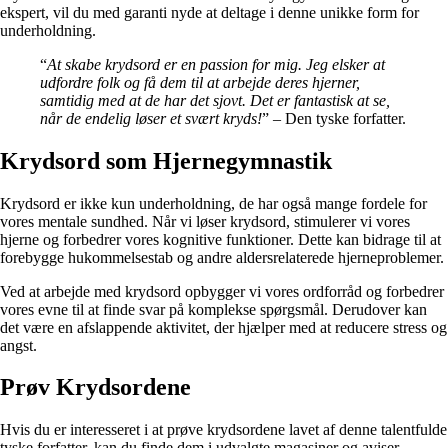
ekspert, vil du med garanti nyde at deltage i denne unikke form for
underholdning.
“
At skabe krydsord er en passion for mig. Jeg elsker at
udfordre folk og få dem til at arbejde deres hjerner,
samtidig med at de har det sjovt. Det er fantastisk at se,
når de endelig løser et svært kryds!
” – Den tyske forfatter.
Krydsord som Hjernegymnastik
Krydsord er ikke kun underholdning, de har også mange fordele for
vores mentale sundhed. Når vi løser krydsord, stimulerer vi vores
hjerne og forbedrer vores kognitive funktioner. Dette kan bidrage til at
forebygge hukommelsestab og andre aldersrelaterede hjerneproblemer.
Ved at arbejde med krydsord opbygger vi vores ordforråd og forbedrer
vores evne til at finde svar på komplekse spørgsmål. Derudover kan
det være en afslappende aktivitet, der hjælper med at reducere stress og
angst.
Prøv Krydsordene
Hvis du er interesseret i at prøve krydsordene lavet af denne talentfulde
tyske forfatter, kan du finde dem i udvalgte magasiner og aviser.