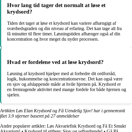
Hvor lang tid tager det normalt at løse et
krydsord?
Tiden det tager at løse et krydsord kan variere afhængigt af
sværhedsgraden og din niveau af erfaring. Det kan tage alt fra
få minutter til flere timer. Løsningstiden afhænger også af din
koncentration og hvor meget du nyder processen.
Hvad er fordelene ved at løse krydsord?
Løsning af krydsord hjælper med at forbedre dit ordforråd,
logik, hukommelse og koncentrationsevne. Det kan også være
en sjov og afslappende måde at hvile hjernen på. Krydsord er
en fremragende aktivitet med mange fordele for både hjernen og
sjælen.
Artiklen Løs Elan Krydsord og Få Uendelig Sjov! har i gennemsnit
fået
3.9
stjerner baseret på
27
anmeldelser
Andre populære artikler:
Løs Akvariefisk Krydsord og Få Et Smukt
Akvarium!
•
Krydsord til stiftere: Sjov og udfordrende!
•
Gå På