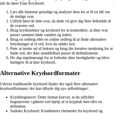
når du løser Elan Krydsord:
Læs alle hintsene grundigt og analyser dem for at få en idé om
de mulige svar.
Udfyld først de lette svar, da dette vil give dig flere ledetråde til
de sværere ord.
Brug krydsrækker og krydsord for at kontrollere, at dine svar
passer sammen både vandret og lodret.
Brug en ordbog eller en online ordbog til at finde alternative
betydninger af et ord, hvis du sidder fast.
Prøv at tænke ud af boksen og brug din kreative tænkning for at
finde ord, der ikke umiddelbart passer til definitionerne.
Øv dig regelmæssigt for at forbedre dine færdigheder og blive
hurtigere til at løse krydsord.
Alternative Krydsordformater
Udover traditionelle krydsord findes der også flere alternative
krydsordformater, der kan tilbyde dig nye udfordringer:
Krydsbogstaver: Dette format kræver, at du udfylder
bogstaverne i gitteret ved hjælp af et kryptisk hint eller en
definition.
Sudoku Krydsord: Kombinerer elementer fra krydsord og