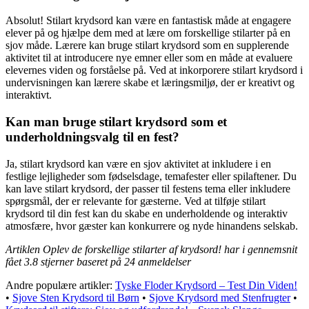
Absolut! Stilart krydsord kan være en fantastisk måde at engagere
elever på og hjælpe dem med at lære om forskellige stilarter på en
sjov måde. Lærere kan bruge stilart krydsord som en supplerende
aktivitet til at introducere nye emner eller som en måde at evaluere
elevernes viden og forståelse på. Ved at inkorporere stilart krydsord i
undervisningen kan lærere skabe et læringsmiljø, der er kreativt og
interaktivt.
Kan man bruge stilart krydsord som et
underholdningsvalg til en fest?
Ja, stilart krydsord kan være en sjov aktivitet at inkludere i en
festlige lejligheder som fødselsdage, temafester eller spilaftener. Du
kan lave stilart krydsord, der passer til festens tema eller inkludere
spørgsmål, der er relevante for gæsterne. Ved at tilføje stilart
krydsord til din fest kan du skabe en underholdende og interaktiv
atmosfære, hvor gæster kan konkurrere og nyde hinandens selskab.
Artiklen Oplev de forskellige stilarter af krydsord! har i gennemsnit
fået
3.8
stjerner baseret på
24
anmeldelser
Andre populære artikler:
Tyske Floder Krydsord – Test Din Viden!
•
Sjove Sten Krydsord til Børn
•
Sjove Krydsord med Stenfrugter
•