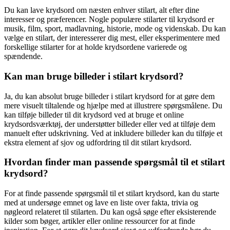
Du kan lave krydsord om næsten enhver stilart, alt efter dine
interesser og præferencer. Nogle populære stilarter til krydsord er
musik, film, sport, madlavning, historie, mode og videnskab. Du kan
vælge en stilart, der interesserer dig mest, eller eksperimentere med
forskellige stilarter for at holde krydsordene varierede og
spændende.
Kan man bruge billeder i stilart krydsord?
Ja, du kan absolut bruge billeder i stilart krydsord for at gøre dem
mere visuelt tiltalende og hjælpe med at illustrere spørgsmålene. Du
kan tilføje billeder til dit krydsord ved at bruge et online
krydsordsværktøj, der understøtter billeder eller ved at tilføje dem
manuelt efter udskrivning. Ved at inkludere billeder kan du tilføje et
ekstra element af sjov og udfordring til dit stilart krydsord.
Hvordan finder man passende spørgsmål til et stilart
krydsord?
For at finde passende spørgsmål til et stilart krydsord, kan du starte
med at undersøge emnet og lave en liste over fakta, trivia og
nøgleord relateret til stilarten. Du kan også søge efter eksisterende
kilder som bøger, artikler eller online ressourcer for at finde