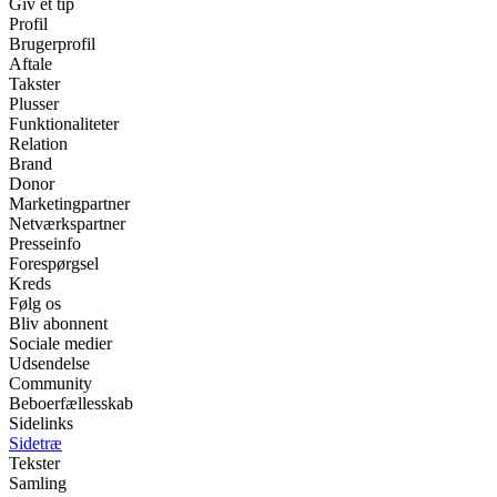
Giv et tip
Profil
Brugerprofil
Aftale
Takster
Plusser
Funktionaliteter
Relation
Brand
Donor
Marketingpartner
Netværkspartner
Presseinfo
Forespørgsel
Kreds
Følg os
Bliv abonnent
Sociale medier
Udsendelse
Community
Beboerfællesskab
Sidelinks
Sidetræ
Tekster
Samling