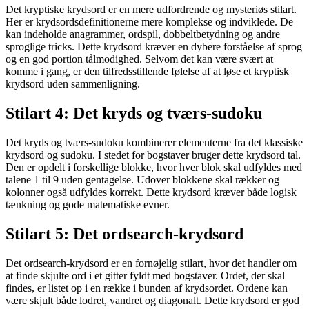
Det kryptiske krydsord er en mere udfordrende og mysteriøs stilart.
Her er krydsordsdefinitionerne mere komplekse og indviklede. De
kan indeholde anagrammer, ordspil, dobbeltbetydning og andre
sproglige tricks. Dette krydsord kræver en dybere forståelse af sprog
og en god portion tålmodighed. Selvom det kan være svært at
komme i gang, er den tilfredsstillende følelse af at løse et kryptisk
krydsord uden sammenligning.
Stilart 4: Det kryds og tværs-sudoku
Det kryds og tværs-sudoku kombinerer elementerne fra det klassiske
krydsord og sudoku. I stedet for bogstaver bruger dette krydsord tal.
Den er opdelt i forskellige blokke, hvor hver blok skal udfyldes med
talene 1 til 9 uden gentagelse. Udover blokkene skal rækker og
kolonner også udfyldes korrekt. Dette krydsord kræver både logisk
tænkning og gode matematiske evner.
Stilart 5: Det ordsearch-krydsord
Det ordsearch-krydsord er en fornøjelig stilart, hvor det handler om
at finde skjulte ord i et gitter fyldt med bogstaver. Ordet, der skal
findes, er listet op i en række i bunden af krydsordet. Ordene kan
være skjult både lodret, vandret og diagonalt. Dette krydsord er god