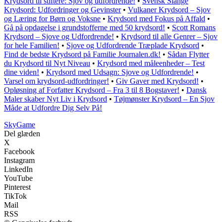
Krydsord til stiftere: Sjov og udfordrende!
•
Svensk Slange
Krydsord: Udfordringer og Gevinster
•
Vulkaner Krydsord – Sjov
og Læring for Børn og Voksne
•
Krydsord med Fokus på Affald
•
Gå på opdagelse i grundstofferne med 50 krydsord!
•
Scott Romans
Krydsord – Sjove og Udfordrende!
•
Krydsord til alle Genrer – Sjov
for hele Familien!
•
Sjove og Udfordrende Træplade Krydsord
•
Find de bedste Krydsord på Familie Journalen.dk!
•
Sådan Flytter
du Krydsord til Nyt Niveau
•
Krydsord med måleenheder – Test
dine viden!
•
Krydsord med Udsagn: Sjove og Udfordrende!
•
Varsel om krydsord-udfordringer!
•
Giv Gaver med Krydsord!
•
Opløsning af Forfatter Krydsord – Fra 3 til 8 Bogstaver!
•
Dansk
Maler skaber Nyt Liv i Krydsord
•
Tøjmønster Krydsord – En Sjov
Måde at Udfordre Dig Selv På!
Sky
Game
Del glæden
X
Facebook
Instagram
LinkedIn
YouTube
Pinterest
TikTok
Mail
RSS