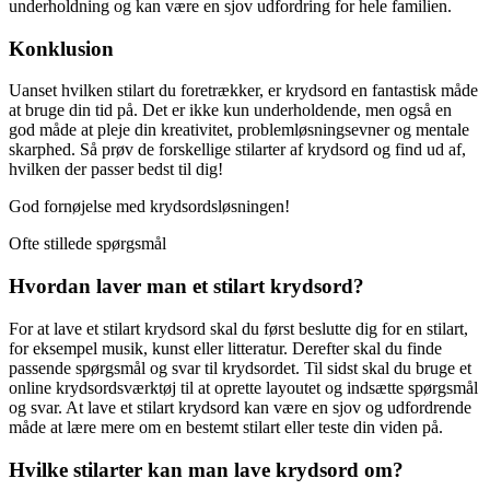
underholdning og kan være en sjov udfordring for hele familien.
Konklusion
Uanset hvilken stilart du foretrækker, er krydsord en fantastisk måde
at bruge din tid på. Det er ikke kun underholdende, men også en
god måde at pleje din kreativitet, problemløsningsevner og mentale
skarphed. Så prøv de forskellige stilarter af krydsord og find ud af,
hvilken der passer bedst til dig!
God fornøjelse med krydsordsløsningen!
Ofte stillede spørgsmål
Hvordan laver man et stilart krydsord?
For at lave et stilart krydsord skal du først beslutte dig for en stilart,
for eksempel musik, kunst eller litteratur. Derefter skal du finde
passende spørgsmål og svar til krydsordet. Til sidst skal du bruge et
online krydsordsværktøj til at oprette layoutet og indsætte spørgsmål
og svar. At lave et stilart krydsord kan være en sjov og udfordrende
måde at lære mere om en bestemt stilart eller teste din viden på.
Hvilke stilarter kan man lave krydsord om?