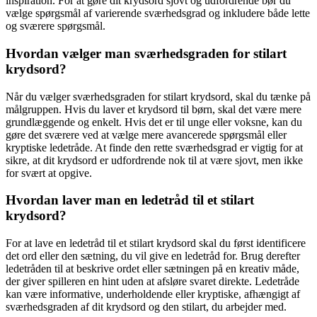
inspiration. For at gøre dit krydsord sjovt og udfordrende bør du
vælge spørgsmål af varierende sværhedsgrad og inkludere både lette
og sværere spørgsmål.
Hvordan vælger man sværhedsgraden for stilart
krydsord?
Når du vælger sværhedsgraden for stilart krydsord, skal du tænke på
målgruppen. Hvis du laver et krydsord til børn, skal det være mere
grundlæggende og enkelt. Hvis det er til unge eller voksne, kan du
gøre det sværere ved at vælge mere avancerede spørgsmål eller
kryptiske ledetråde. At finde den rette sværhedsgrad er vigtig for at
sikre, at dit krydsord er udfordrende nok til at være sjovt, men ikke
for svært at opgive.
Hvordan laver man en ledetråd til et stilart
krydsord?
For at lave en ledetråd til et stilart krydsord skal du først identificere
det ord eller den sætning, du vil give en ledetråd for. Brug derefter
ledetråden til at beskrive ordet eller sætningen på en kreativ måde,
der giver spilleren en hint uden at afsløre svaret direkte. Ledetråde
kan være informative, underholdende eller kryptiske, afhængigt af
sværhedsgraden af dit krydsord og den stilart, du arbejder med.