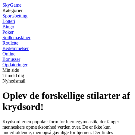
Sky
Game
Kategorier
Sportsbetting
Lotteri
Bingo
Poker
Spillemaskiner
Roulette
Bedømmelser
Online
Bonusser
Opdateringer
Min side
Tilmeld dig
Nyhedsmail
Oplev de forskellige stilarter af
krydsord!
Krydsord er en populær form for hjernegymnastik, der fanger
menneskers opmærksomhed verden over. De er ikke kun
underholdende, men også gavnlige for hjernen. Der findes