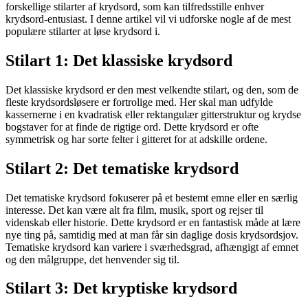
forskellige stilarter af krydsord, som kan tilfredsstille enhver
krydsord-entusiast. I denne artikel vil vi udforske nogle af de mest
populære stilarter at løse krydsord i.
Stilart 1: Det klassiske krydsord
Det klassiske krydsord er den mest velkendte stilart, og den, som de
fleste krydsordsløsere er fortrolige med. Her skal man udfylde
kassernerne i en kvadratisk eller rektangulær gitterstruktur og krydse
bogstaver for at finde de rigtige ord. Dette krydsord er ofte
symmetrisk og har sorte felter i gitteret for at adskille ordene.
Stilart 2: Det tematiske krydsord
Det tematiske krydsord fokuserer på et bestemt emne eller en særlig
interesse. Det kan være alt fra film, musik, sport og rejser til
videnskab eller historie. Dette krydsord er en fantastisk måde at lære
nye ting på, samtidig med at man får sin daglige dosis krydsordsjov.
Tematiske krydsord kan variere i sværhedsgrad, afhængigt af emnet
og den målgruppe, det henvender sig til.
Stilart 3: Det kryptiske krydsord