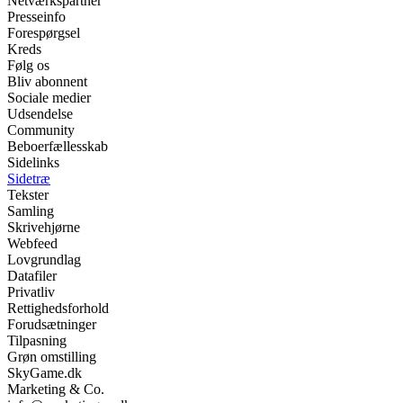
Netværkspartner
Presseinfo
Forespørgsel
Kreds
Følg os
Bliv abonnent
Sociale medier
Udsendelse
Community
Beboerfællesskab
Sidelinks
Sidetræ
Tekster
Samling
Skrivehjørne
Webfeed
Lovgrundlag
Datafiler
Privatliv
Rettighedsforhold
Forudsætninger
Tilpasning
Grøn omstilling
SkyGame.dk
Marketing & Co.