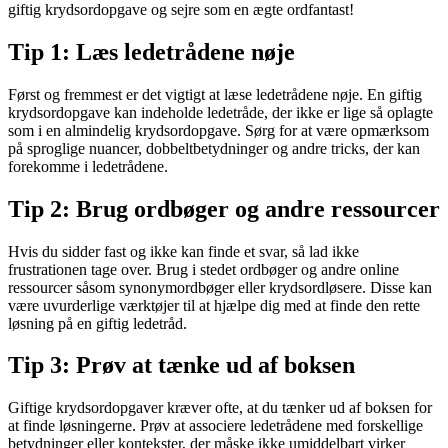
giftig krydsordopgave og sejre som en ægte ordfantast!
Tip 1: Læs ledetrådene nøje
Først og fremmest er det vigtigt at læse ledetrådene nøje. En giftig
krydsordopgave kan indeholde ledetråde, der ikke er lige så oplagte
som i en almindelig krydsordopgave. Sørg for at være opmærksom
på sproglige nuancer, dobbeltbetydninger og andre tricks, der kan
forekomme i ledetrådene.
Tip 2: Brug ordbøger og andre ressourcer
Hvis du sidder fast og ikke kan finde et svar, så lad ikke
frustrationen tage over. Brug i stedet ordbøger og andre online
ressourcer såsom synonymordbøger eller krydsordløsere. Disse kan
være uvurderlige værktøjer til at hjælpe dig med at finde den rette
løsning på en giftig ledetråd.
Tip 3: Prøv at tænke ud af boksen
Giftige krydsordopgaver kræver ofte, at du tænker ud af boksen for
at finde løsningerne. Prøv at associere ledetrådene med forskellige
betydninger eller kontekster, der måske ikke umiddelbart virker