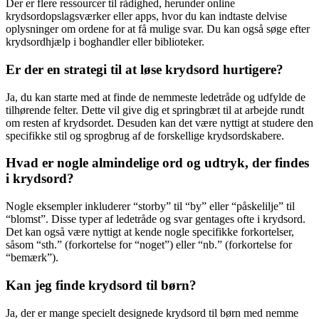
Der er flere ressourcer til rådighed, herunder online
krydsordopslagsværker eller apps, hvor du kan indtaste delvise
oplysninger om ordene for at få mulige svar. Du kan også søge efter
krydsordhjælp i boghandler eller biblioteker.
Er der en strategi til at løse krydsord hurtigere?
Ja, du kan starte med at finde de nemmeste ledetråde og udfylde de
tilhørende felter. Dette vil give dig et springbræt til at arbejde rundt
om resten af ​​krydsordet. Desuden kan det være nyttigt at studere den
specifikke stil og sprogbrug af de forskellige krydsordskabere.
Hvad er nogle almindelige ord og udtryk, der findes
i krydsord?
Nogle eksempler inkluderer “storby” til “by” eller “påskelilje” til
“blomst”. Disse typer af ledetråde og svar gentages ofte i krydsord.
Det kan også være nyttigt at kende nogle specifikke forkortelser,
såsom “sth.” (forkortelse for “noget”) eller “nb.” (forkortelse for
“bemærk”).
Kan jeg finde krydsord til børn?
Ja, der er mange specielt designede krydsord til børn med nemme