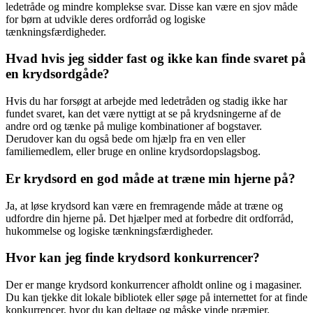
ledetråde og mindre komplekse svar. Disse kan være en sjov måde
for børn at udvikle deres ordforråd og logiske
tænkningsfærdigheder.
Hvad hvis jeg sidder fast og ikke kan finde svaret på
en krydsordgåde?
Hvis du har forsøgt at arbejde med ledetråden og stadig ikke har
fundet svaret, kan det være nyttigt at se på krydsningerne af de
andre ord og tænke på mulige kombinationer af bogstaver.
Derudover kan du også bede om hjælp fra en ven eller
familiemedlem, eller bruge en online krydsordopslagsbog.
Er krydsord en god måde at træne min hjerne på?
Ja, at løse krydsord kan være en fremragende måde at træne og
udfordre din hjerne på. Det hjælper med at forbedre dit ordforråd,
hukommelse og logiske tænkningsfærdigheder.
Hvor kan jeg finde krydsord konkurrencer?
Der er mange krydsord konkurrencer afholdt online og i magasiner.
Du kan tjekke dit lokale bibliotek eller søge på internettet for at finde
konkurrencer, hvor du kan deltage og måske vinde præmier.