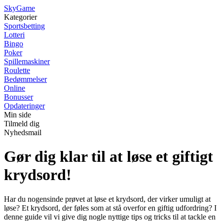
Sky
Game
Kategorier
Sportsbetting
Lotteri
Bingo
Poker
Spillemaskiner
Roulette
Bedømmelser
Online
Bonusser
Opdateringer
Min side
Tilmeld dig
Nyhedsmail
Gør dig klar til at løse et giftigt
krydsord!
Har du nogensinde prøvet at løse et krydsord, der virker umuligt at
løse? Et krydsord, der føles som at stå overfor en giftig udfordring? I
denne guide vil vi give dig nogle nyttige tips og tricks til at tackle en