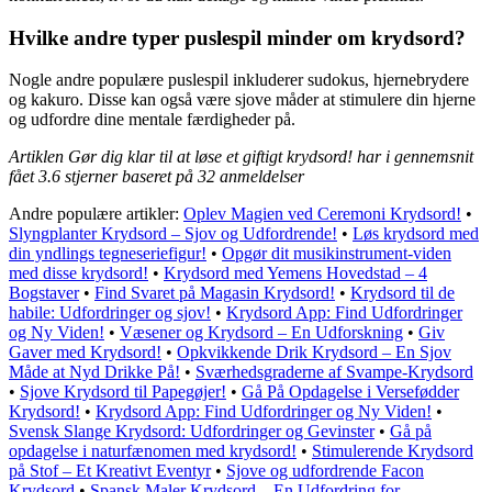
Hvilke andre typer puslespil minder om krydsord?
Nogle andre populære puslespil inkluderer sudokus, hjernebrydere
og kakuro. Disse kan også være sjove måder at stimulere din hjerne
og udfordre dine mentale færdigheder på.
Artiklen Gør dig klar til at løse et giftigt krydsord! har i gennemsnit
fået
3.6
stjerner baseret på
32
anmeldelser
Andre populære artikler:
Oplev Magien ved Ceremoni Krydsord!
•
Slyngplanter Krydsord – Sjov og Udfordrende!
•
Løs krydsord med
din yndlings tegneseriefigur!
•
Opgør dit musikinstrument-viden
med disse krydsord!
•
Krydsord med Yemens Hovedstad – 4
Bogstaver
•
Find Svaret på Magasin Krydsord!
•
Krydsord til de
habile: Udfordringer og sjov!
•
Krydsord App: Find Udfordringer
og Ny Viden!
•
Væsener og Krydsord – En Udforskning
•
Giv
Gaver med Krydsord!
•
Opkvikkende Drik Krydsord – En Sjov
Måde at Nyd Drikke På!
•
Sværhedsgraderne af Svampe-Krydsord
•
Sjove Krydsord til Papegøjer!
•
Gå På Opdagelse i Versefødder
Krydsord!
•
Krydsord App: Find Udfordringer og Ny Viden!
•
Svensk Slange Krydsord: Udfordringer og Gevinster
•
Gå på
opdagelse i naturfænomen med krydsord!
•
Stimulerende Krydsord
på Stof – Et Kreativt Eventyr
•
Sjove og udfordrende Facon
Krydsord
•
Spansk Maler Krydsord – En Udfordring for