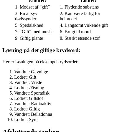
Vandret:
Lodret:
1. Modsat af “gift”
1. Flydende substans
3. En af syv
2. Kan være farlig for
dødssynder
helbredet
5. Spedalskhed
4. Langsomt virkende gift
7. “Gift” med musik
6. Brugt til mord
9. Giftig plante
8. Stærkt etsende stof
Løsning på det giftige krydsord:
Her er løsningen på eksempelkrydsordet:
Vandret: Gavnlige
Lodret: Gift
Vandret: Vrede
Lodret: Ætsning
Vandret: Sporadisk
Lodret: Giftstof
Vandret: Radioaktiv
Lodret: Giftig
Vandret: Belladonna
Lodret: Syre