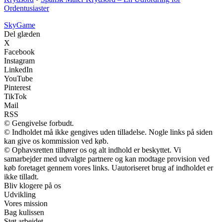
Ordentusiaster
Sky
Game
Del glæden
X
Facebook
Instagram
LinkedIn
YouTube
Pinterest
TikTok
Mail
RSS
© Gengivelse forbudt.
© Indholdet må ikke gengives uden tilladelse. Nogle links på siden
kan give os kommission ved køb.
© Ophavsretten tilhører os og alt indhold er beskyttet. Vi
samarbejder med udvalgte partnere og kan modtage provision ved
køb foretaget gennem vores links. Uautoriseret brug af indholdet er
ikke tilladt.
Bliv klogere på os
Udvikling
Vores mission
Bag kulissen
Støt arbejdet