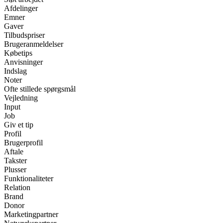
Afdelinger
Emner
Gaver
Tilbudspriser
Brugeranmeldelser
Købetips
Anvisninger
Indslag
Noter
Ofte stillede spørgsmål
Vejledning
Input
Job
Giv et tip
Profil
Brugerprofil
Aftale
Takster
Plusser
Funktionaliteter
Relation
Brand
Donor
Marketingpartner