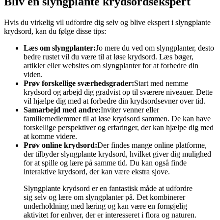
Bliv en slyngplante krydsordsekspert
Hvis du virkelig vil udfordre dig selv og blive ekspert i slyngplante
krydsord, kan du følge disse tips:
Læs om slyngplanter:
Jo mere du ved om slyngplanter, desto
bedre rustet vil du være til at løse krydsord. Læs bøger,
artikler eller websites om slyngplanter for at forbedre din
viden.
Prøv forskellige sværhedsgrader:
Start med nemme
krydsord og arbejd dig gradvist op til sværere niveauer. Dette
vil hjælpe dig med at forbedre din krydsordsevner over tid.
Samarbejd med andre:
Inviter venner eller
familiemedlemmer til at løse krydsord sammen. De kan have
forskellige perspektiver og erfaringer, der kan hjælpe dig med
at komme videre.
Prøv online krydsord:
Der findes mange online platforme,
der tilbyder slyngplante krydsord, hvilket giver dig mulighed
for at spille og lære på samme tid. Du kan også finde
interaktive krydsord, der kan være ekstra sjove.
Slyngplante krydsord er en fantastisk måde at udfordre
sig selv og lære om slyngplanter på. Det kombinerer
underholdning med læring og kan være en fornøjelig
aktivitet for enhver, der er interesseret i flora og naturen.