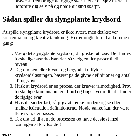
prøver at frembringe de rigtige svar. Det er en sjov måde at
udfordre dig selv på og holde dit sind skarpt.
Sådan spiller du slyngplante krydsord
At spille slyngplante krydsord er ikke svært, men det kræver
koncentration og kreativ tænkning. Her er nogle trin til at komme i
gang:
Vælg det slyngplante krydsord, du ønsker at løse. Der findes
forskellige sværhedsgrader, så vælg en der passer til dit
niveau.
Tag din pen eller blyant og begynd at udfylde
krydsordsløsningen, baseret på de givne definitioner og antal
af bogstaver.
Husk at krydsord er en proces, der kræver tålmodighed. Prøv
forskellige kombinationer af ord og bogstaver indtil du finder
de rigtige svar.
Hvis du sidder fast, så prøv at tænke bredere og se efter
mulige ledetråde i definitionerne. Nogle gange kan der være
flere svar, der passer.
Tag dig tid til at nyde processen og have det sjovt med
løsningen af krydsordet!