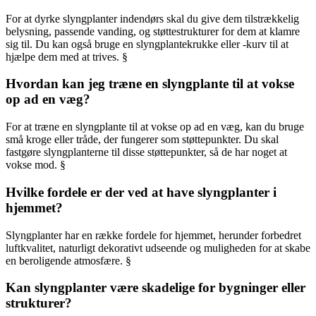
For at dyrke slyngplanter indendørs skal du give dem tilstrækkelig
belysning, passende vanding, og støttestrukturer for dem at klamre
sig til. Du kan også bruge en slyngplantekrukke eller -kurv til at
hjælpe dem med at trives. §
Hvordan kan jeg træne en slyngplante til at vokse
op ad en væg?
For at træne en slyngplante til at vokse op ad en væg, kan du bruge
små kroge eller tråde, der fungerer som støttepunkter. Du skal
fastgøre slyngplanterne til disse støttepunkter, så de har noget at
vokse mod. §
Hvilke fordele er der ved at have slyngplanter i
hjemmet?
Slyngplanter har en række fordele for hjemmet, herunder forbedret
luftkvalitet, naturligt dekorativt udseende og muligheden for at skabe
en beroligende atmosfære. §
Kan slyngplanter være skadelige for bygninger eller
strukturer?