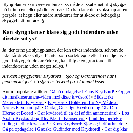
Slyngplanter kan være en fantastisk måde at skabe naturlig skygge
på i din have eller på din terrasse. Du kan lade dem vokse op ad en
pergola, et hegn eller andre strukturer for at skabe et behageligt
skyggefuldt område. §
Kan slyngplanter klare sig godt indendørs uden
direkte sollys?
Ja, der er nogle slyngplanter, der kan trives indendørs, selvom de
ikke får direkte sollys. Planter som sortebregne eller fredslilje trives
godt i skyggefulde områder og kan tilføje en grøn touch til
indendørsrum uden meget sollys. §
Artiklen Slyngplanter Krydsord – Sjov og Udfordrende! har i
gennemsnit fået
3.6
stjerner baseret på
32
anmeldelser
Andre populære artikler:
Gå på opdagelse i Epos Krydsord!
•
Opgør
dit musikinstrument-viden med disse krydsord!
•
Slidstærkt
Materiale til Krydsord
•
Krydsords-Holderen: En Ny Måde at
Nydes Krydsord på!
•
Opdag Gejstlige Krydsord og Giv Din
Hjerne et Boost!
•
Gør krydsord til en del af din annoncering!
•
Løs
Violin-Krydsord og Bliv Klar til Konserten!
•
Find den perfekte
stilling til dine krydsord!
•
Kaos Krydsord: Sjov og Udfordrende!
•
Gå på opdagelse i Græske Gudinder med Krydsord!
•
Gør dig klar