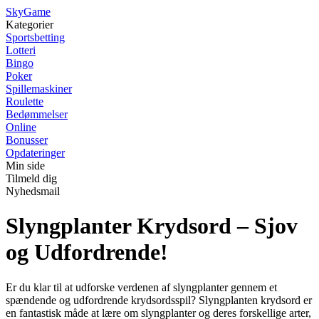
Sky
Game
Kategorier
Sportsbetting
Lotteri
Bingo
Poker
Spillemaskiner
Roulette
Bedømmelser
Online
Bonusser
Opdateringer
Min side
Tilmeld dig
Nyhedsmail
Slyngplanter Krydsord – Sjov
og Udfordrende!
Er du klar til at udforske verdenen af slyngplanter gennem et
spændende og udfordrende krydsordsspil? Slyngplanten krydsord er
en fantastisk måde at lære om slyngplanter og deres forskellige arter,