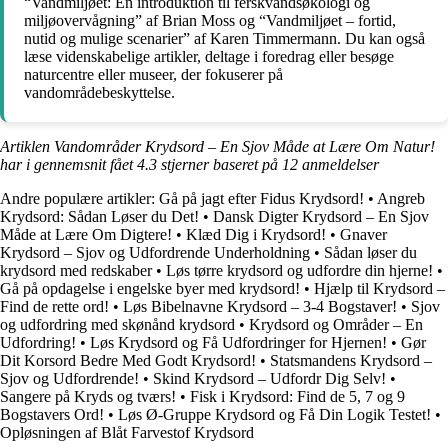
“Vandmiljøet: En introduktion til ferskvandsøkologi og
miljøovervågning” af Brian Moss og “Vandmiljøet – fortid,
nutid og mulige scenarier” af Karen Timmermann. Du kan også
læse videnskabelige artikler, deltage i foredrag eller besøge
naturcentre eller museer, der fokuserer på
vandområdebeskyttelse.
Artiklen Vandområder Krydsord – En Sjov Måde at Lære Om Natur!
har i gennemsnit fået
4.3
stjerner baseret på
12
anmeldelser
Andre populære artikler:
Gå på jagt efter Fidus Krydsord!
•
Angreb
Krydsord: Sådan Løser du Det!
•
Dansk Digter Krydsord – En Sjov
Måde at Lære Om Digtere!
•
Klæd Dig i Krydsord!
•
Gnaver
Krydsord – Sjov og Udfordrende Underholdning
•
Sådan løser du
krydsord med redskaber
•
Løs tørre krydsord og udfordre din hjerne!
•
Gå på opdagelse i engelske byer med krydsord!
•
Hjælp til Krydsord –
Find de rette ord!
•
Løs Bibelnavne Krydsord – 3-4 Bogstaver!
•
Sjov
og udfordring med skønånd krydsord
•
Krydsord og Områder – En
Udfordring!
•
Løs Krydsord og Få Udfordringer for Hjernen!
•
Gør
Dit Korsord Bedre Med Godt Krydsord!
•
Statsmandens Krydsord –
Sjov og Udfordrende!
•
Skind Krydsord – Udfordr Dig Selv!
•
Sangere på Kryds og tværs!
•
Fisk i Krydsord: Find de 5, 7 og 9
Bogstavers Ord!
•
Løs Ø-Gruppe Krydsord og Få Din Logik Testet!
•
Opløsningen af Blåt Farvestof Krydsord