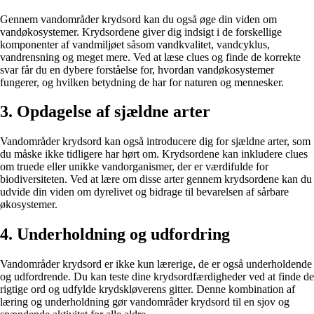
Gennem vandområder krydsord kan du også øge din viden om
vandøkosystemer. Krydsordene giver dig indsigt i de forskellige
komponenter af vandmiljøet såsom vandkvalitet, vandcyklus,
vandrensning og meget mere. Ved at læse clues og finde de korrekte
svar får du en dybere forståelse for, hvordan vandøkosystemer
fungerer, og hvilken betydning de har for naturen og mennesker.
3. Opdagelse af sjældne arter
Vandområder krydsord kan også introducere dig for sjældne arter, som
du måske ikke tidligere har hørt om. Krydsordene kan inkludere clues
om truede eller unikke vandorganismer, der er værdifulde for
biodiversiteten. Ved at lære om disse arter gennem krydsordene kan du
udvide din viden om dyrelivet og bidrage til bevarelsen af sårbare
økosystemer.
4. Underholdning og udfordring
Vandområder krydsord er ikke kun lærerige, de er også underholdende
og udfordrende. Du kan teste dine krydsordfærdigheder ved at finde de
rigtige ord og udfylde krydskløverens gitter. Denne kombination af
læring og underholdning gør vandområder krydsord til en sjov og