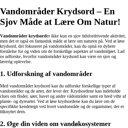
Vandområder Krydsord – En
Sjov Måde at Lære Om Natur!
Vandområder krydsord
er ikke kun en sjov tidsfordrivende aktivitet,
men det er også en fantastisk måde at lære om naturen på. Ved at løse
krydsord, der fokuserer på vandområder, kan du opnå en dybere
forståelse for og viden om de forskellige aspekter af vandmiljøet. Lad
os udforske, hvorfor vandområder krydsord kan være en sjov og
lærerig oplevelse.
1. Udforskning af vandområder
Med vandområder krydsord kan du udforske forskellige typer af
vandområder og de arter, der lever der. Krydsordene kan indeholde
clues om floder, søer, havet og andre vådområder samt en bred vifte af
plante- og dyrearter. Ved at løse krydsordene kan du lære om de
specifikke kendetegn ved hvert vandområde og de organismer, der er
tilknyttet dem.
2. Øge din viden om vandøkosystemer