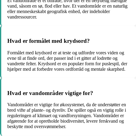
Et vandområde er et område, hvor der er en betydelig mængde
vand, såsom en sø, flod eller hav. Et vandområde er en naturlig
eller menneskeskabt geografisk enhed, der indeholder
vandressourcer.
Hvad er formålet med krydsord?
Formålet med krydsord er at teste og udfordre vores viden og
evne til at finde ord, der passer ind i et gitter af lodrette og
vandrette felter. Krydsord er en populær form for puslespil, der
hjælper med at forbedre vores ordforråd og mentale skarphed.
Hvad er vandområder vigtige for?
Vandområder er vigtige for økosystemet, da de understøtter en
bred vifte af plante- og dyreliv. De spiller også en vigtig rolle i
reguleringen af klimaet og vandforsyningen. Vandområder er
afgørende for at opretholde biodiversitet, levere ferskvand og
beskytte mod oversvømmelser.